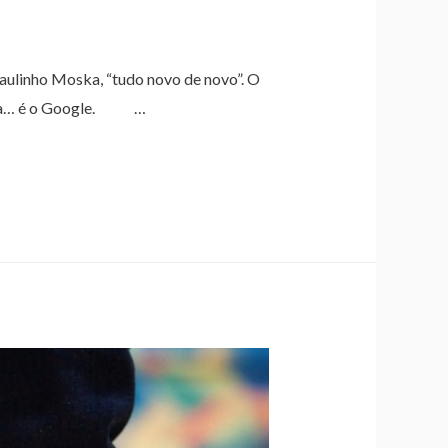
ulinho Moska, “tudo novo de novo”. O
emória… é o Google. …