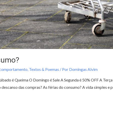
nsumo?
/comportamento
,
Textos & Poemas
/ Por
Domingas Alvim
Sábado é Queima O Domingo é Sale A Segunda é 50% OFF A Terça 
 descanso das compras? As férias do consumo? A vida simples e pl