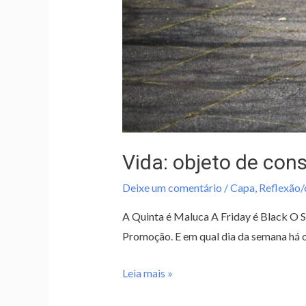
Vida: objeto de co
Deixe um comentário
/
Capa
,
Reflexão
A Quinta é Maluca A Friday é Black O 
Promoção. E em qual dia da semana há o
Leia mais »