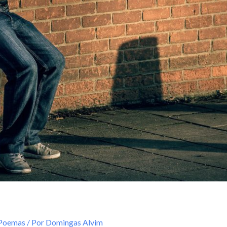
 Poemas
/ Por
Domingas Alvim