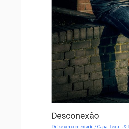
Desconexão
Deixe um comentário
/
Capa
,
Textos &