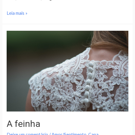
Leia mais »
A feinha
Deixe um comentário
/
Amor/Sentimento
,
Capa
,