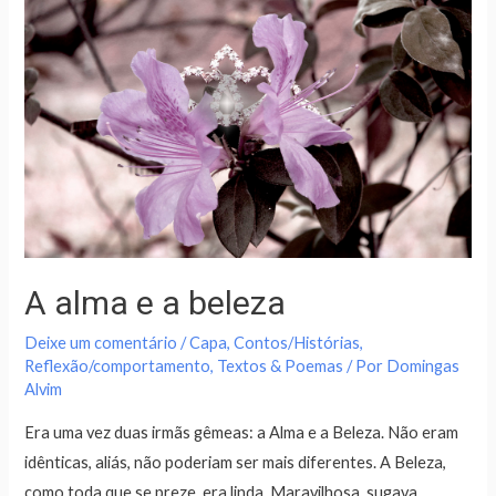
A alma e a beleza
Deixe um comentário
/
Capa
,
Contos/Histórias
,
Reflexão/comportamento
,
Textos & Poemas
/ Por
Domingas
Alvim
Era uma vez duas irmãs gêmeas: a Alma e a Beleza. Não eram
idênticas, aliás, não poderiam ser mais diferentes. A Beleza,
como toda que se preze, era linda. Maravilhosa, sugava