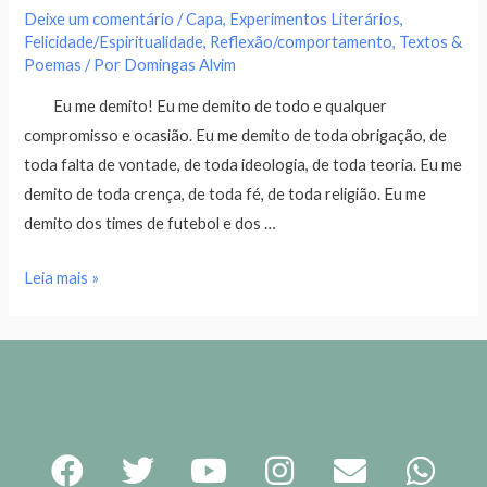
Deixe um comentário
/
Capa
,
Experimentos Literários
,
Felicidade/Espiritualidade
,
Reflexão/comportamento
,
Textos &
Poemas
/ Por
Domingas Alvim
Eu me demito! Eu me demito de todo e qualquer
compromisso e ocasião. Eu me demito de toda obrigação, de
toda falta de vontade, de toda ideologia, de toda teoria. Eu me
demito de toda crença, de toda fé, de toda religião. Eu me
demito dos times de futebol e dos …
Leia mais »