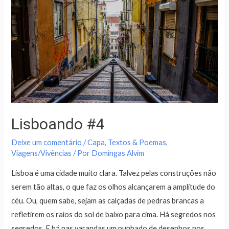
Lisboando #4
Deixe um comentário
/
Capa
,
Textos & Poemas
,
Viagens/Vivências
/ Por
Domingas Alvim
Lisboa é uma cidade muito clara. Talvez pelas construções não
serem tão altas, o que faz os olhos alcançarem a amplitude do
céu. Ou, quem sabe, sejam as calçadas de pedras brancas a
refletirem os raios do sol de baixo para cima. Há segredos nos
segredos. E há nas varandas um punhado de desenhos nos …