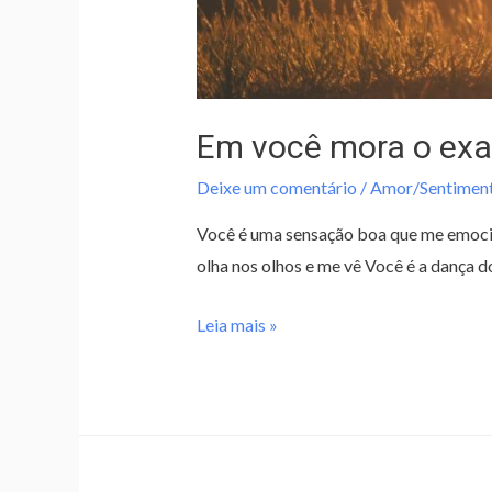
Em você mora o exa
Deixe um comentário
/
Amor/Sentimen
Você é uma sensação boa que me emoci
olha nos olhos e me vê Você é a dança d
Leia mais »