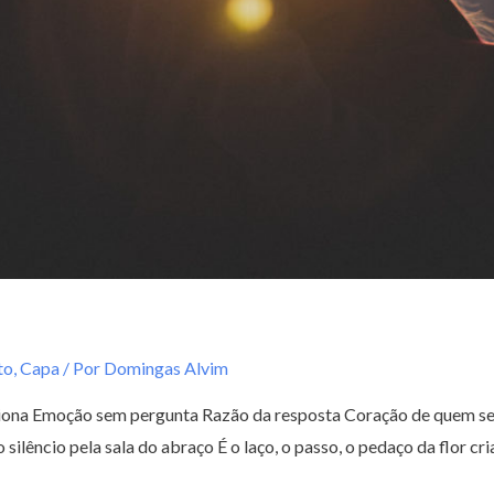
to
,
Capa
/ Por
Domingas Alvim
ona Emoção sem pergunta Razão da resposta Coração de quem se
o silêncio pela sala do abraço É o laço, o passo, o pedaço da flor 