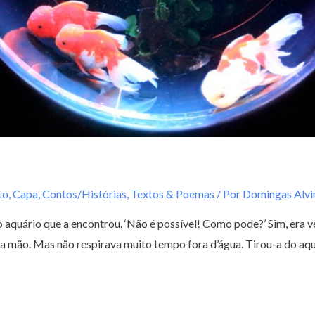
to
,
Capa
,
Contos/Histórias
,
Textos & Poemas
/ Por
Domingas Alv
quário que a encontrou. ‘Não é possível! Como pode?’ Sim, era v
a da mão. Mas não respirava muito tempo fora d’água. Tirou-a do aq