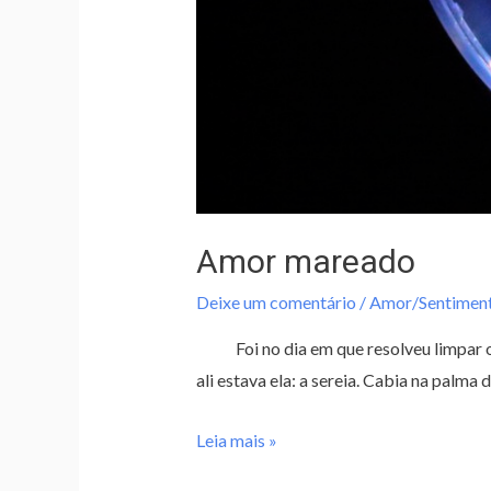
Amor mareado
Deixe um comentário
/
Amor/Sentimen
Foi no dia em que resolveu limpar o a
ali estava ela: a sereia. Cabia na palm
Leia mais »