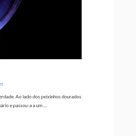
im
erdade. Ao lado dos peixinhos dourados
uário e passou-a a um …