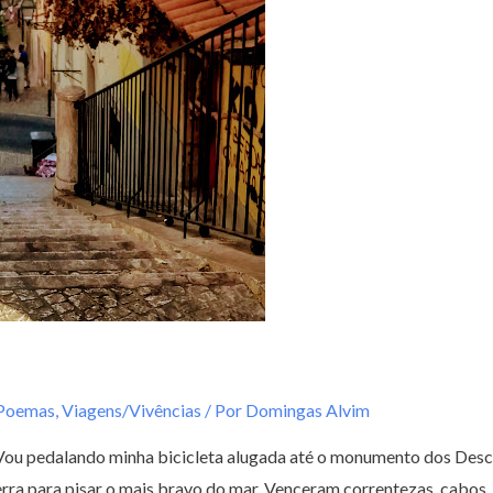
 Poemas
,
Viagens/Vivências
/ Por
Domingas Alvim
 Vou pedalando minha bicicleta alugada até o monumento dos De
erra para pisar o mais bravo do mar. Venceram correntezas, cabos,