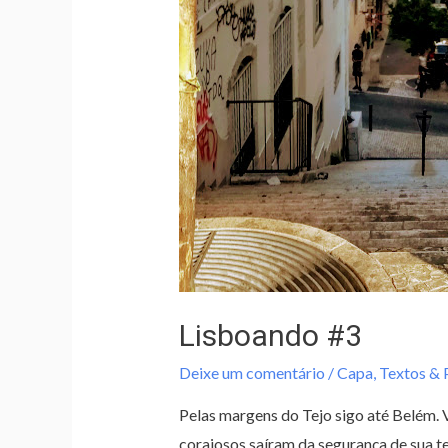
Lisboando #3
Deixe um comentário
/
Capa
,
Textos &
Pelas margens do Tejo sigo até Belém.
corajosos saíram da segurança de sua t