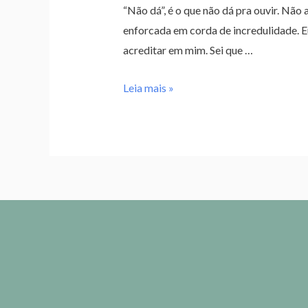
“Não dá”, é o que não dá pra ouvir. Nã
enforcada em corda de incredulidade. E
acreditar em mim. Sei que …
Leia mais »