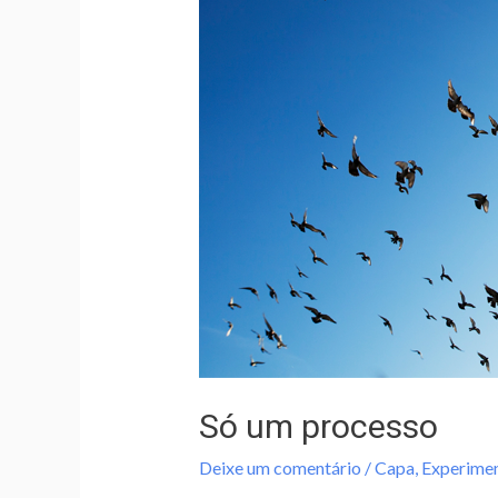
Só um processo
Deixe um comentário
/
Capa
,
Experimen