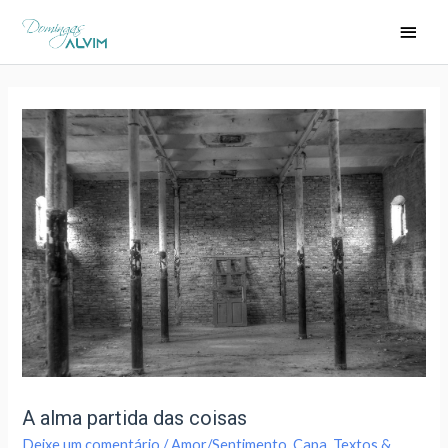
A alma partida das coisas
Deixe um comentário
/
Amor/Sentimento
,
Capa
,
Textos &