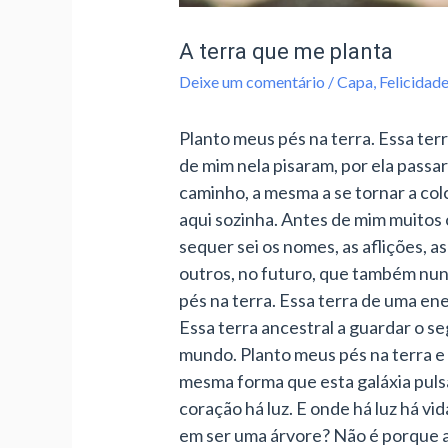
A terra que me planta
Deixe um comentário
/
Capa
,
Felicidade
Planto meus pés na terra. Essa ter
de mim nela pisaram, por ela passa
caminho, a mesma a se tornar a col
aqui sozinha. Antes de mim muitos
sequer sei os nomes, as aflições,
outros, no futuro, que também nun
pés na terra. Essa terra de uma en
Essa terra ancestral a guardar o 
mundo. Planto meus pés na terra e 
mesma forma que esta galáxia pulsa
coração há luz. E onde há luz há vi
em ser uma árvore? Não é porque 