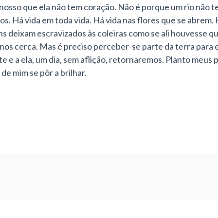
osso que ela não tem coração. Não é porque um rio não t
s. Há vida em toda vida. Há vida nas flores que se abrem. 
s deixam escravizados às coleiras como se ali houvesse qu
 nos cerca. Mas é preciso perceber-se parte da terra para 
e e a ela, um dia, sem aflição, retornaremos. Planto meus 
de mim se pôr a brilhar.