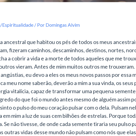
/Espiritualidade
/ Por
Domingas Alvim
ra ancestral que habitou os pés de todos os meus ancestra
ram, fizeram caminhos, descaminhos, destinos, nortes, noro
cha a cobrir a vida e a morte de todos aqueles que me tro
 outros vieram. Antes de m
im muitos outros me trouxeram. 
 as angústias, eu devo a eles os meus novos passos por es
ca meu nome saberão, deverão a mim a sua vinda, os seus p
ergia vitalícia, capaz de transformar uma pequena sement
segredo do que foi o mundo antes mesmo de alguém assim 
sinto o pulso do meu coração pulsar com o dela. Pulsam nel
 em mim a luz de suas cem bilhões de estrelas. Porque tod
da. Se não tivesse, de onde cada semente tiraria seu pulso
as outras vidas desse mundo não pulsam como nós que ela