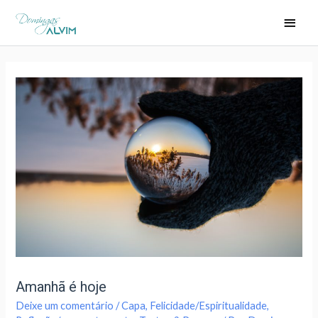
Amanhã é hoje
Deixe um comentário
/
Capa
,
Felicidade/Espiritualidade
,