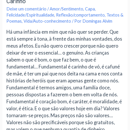
Carinho
Deixe um comentário
/
Amor/Sentimento
,
Capa
,
Felicidade/Espiritualidade
,
Reflexão/comportamento
,
Textos &
Poemas
,
Vida/Auto-conhecimento
/ Por
Domingas Alvim
Há uma infância em mim que não quer se perder. Que
está sempre à tona, à frente das minhas vontades, dos
meus afetos. Eu não quero crescer porque não quero
deixar de ver o essencial… o genuíno. As crianças
sabem o que é bom, o que faz bem, o que é
fundamental… Fundamental é carinho de vó, é cafuné
de mãe, é ter um pai que nos deita na cama e nos conta
histórias de heróis que eram apenas gente como nós.
Fundamental é termos amigos, uma família doce,
pessoas dispostas a fazerem o bem em volta de nós.
Fundamental é coração bom, é caráter, é moralidade, é
valor, é ética. E o que são valores hoje em dia? Valores
tornaram-se preços. Mas preços não são valores…
Valores não são precificáveis porque são gratuitos,
mas valem o que nenhuma quantia de dinheiro