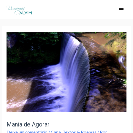
Mania de Agorar
Deixe um comentário
/
Capa
,
Textos & Poemas
/ Por