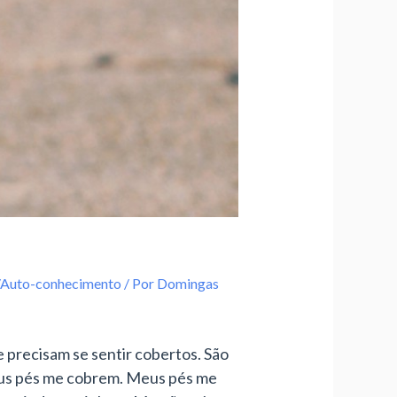
/Auto-conhecimento
/ Por
Domingas
 precisam se sentir cobertos. São
eus pés me cobrem. Meus pés me