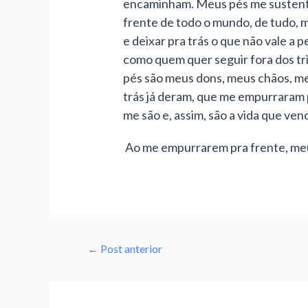
encaminham. Meus pés me sustent
frente de todo o mundo, de tudo, m
e deixar pra trás o que não vale a
como quem quer seguir fora dos tri
pés são meus dons, meus chãos, me
trás já deram, que me empurraram p
me são e, assim, são a vida que ve
Ao me empurrarem pra frente, meus
←
Post anterior