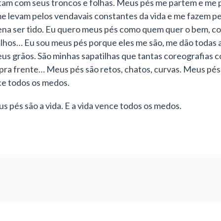
am com seus troncos e folhas. Meus pés me partem e me 
e levam pelos vendavais constantes da vida e me fazem pe
 pena ser tido. Eu quero meus pés como quem quer o bem, co
lhos… Eu sou meus pés porque eles me são, me dão todas as
us grãos. São minhas sapatilhas que tantas coreografias 
ra frente… Meus pés são retos, chatos, curvas. Meus pés 
nce todos os medos.
 pés são a vida. E a vida vence todos os medos.