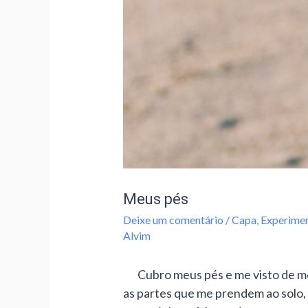
Meus pés
Deixe um comentário
/
Capa
,
Experimen
Alvim
Cubro meus pés e me visto de meia
as partes que me prendem ao solo