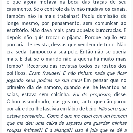
e que agora mofava na boca das traças de seu
casamento. Se o controle da tv não mudava os canais,
também não ia mais trabalhar! Pediu demissão de
longe mesmo, por pensamento, sem comunicar ao
escritório. Não dava mais para aquelas burocracias. E
depois não quis trocar o pijama. Porque aquilo era
porcaria de revista, dessas que vendem de tudo. Não
era seda, tampouco a sua pele. Então não se queria
mais. E daí, se o marido não a queria há muito mais
tempo?! Recortou das revistas todos os rostos dos
políticos.
Eram fraudes!
E não tinham nada que ficar
jogando seus podres na sua cara!
Em pensar que no
primeiro dia de namoro, quando ele lhe levantou as
saias, estava sem calcinha.
Foi de propósito,
disse.
Olhou assombrado, mas gostou, tanto que não parou
por ali, e deu-lhe lascívia em lábio de beijo.
Não sei o que
estava pensando… Como é que me casei com um homem
que me deu uma caixa de sapatos pra guardar minhas
roupas íntimas?! E a aliança?! Isso é joia que se dê a