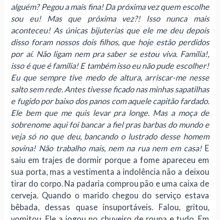
alguém? Pegou a mais fina! Da próxima vez quem escolhe
sou eu! Mas que próxima vez?! Isso nunca mais
aconteceu! As únicas bijuterias que ele me deu depois
disso foram nossos dois filhos, que hoje estão perdidos
por aí. Não ligam nem pra saber se estou viva. Família!,
isso é que é família! E também isso eu não pude escolher!
Eu que sempre tive medo de altura, arriscar-me nesse
salto sem rede. Antes tivesse ficado nas minhas sapatilhas
e fugido por baixo dos panos com aquele capitão fardado.
Ele bem que me quis levar pra longe. Mas a moça de
sobrenome aqui foi bancar a fiel pras barbas do mundo e
veja só no que deu, bancando o lustrado desse homem
sovina! Não trabalho mais, nem na rua nem em casa!
E
saiu em trajes de dormir porque a fome apareceu em
sua porta, mas a vestimenta a indolência não a deixou
tirar do corpo. Na padaria comprou pão e uma caixa de
cerveja. Quando o marido chegou do serviço estava
bêbada, dessas quase insuportáveis. Falou, gritou,
vomitou. Ele a jogou no chuveiro de roupa e tudo. Em