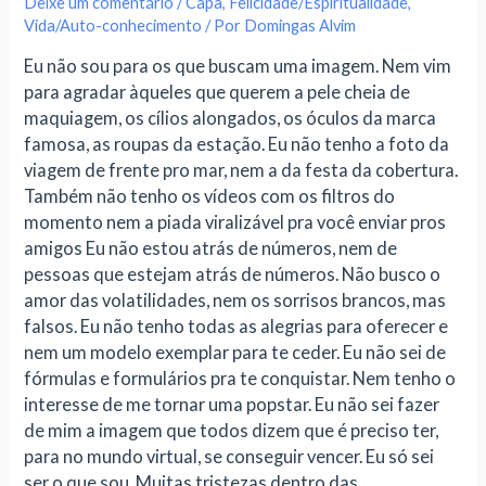
Deixe um comentário
/
Capa
,
Felicidade/Espiritualidade
,
Vida/Auto-conhecimento
/ Por
Domingas Alvim
Eu não sou para os que buscam uma imagem. Nem vim
para agradar àqueles que querem a pele cheia de
maquiagem, os cílios alongados, os óculos da marca
famosa, as roupas da estação. Eu não tenho a foto da
viagem de frente pro mar, nem a da festa da cobertura.
Também não tenho os vídeos com os filtros do
momento nem a piada viralizável pra você enviar pros
amigos Eu não estou atrás de números, nem de
pessoas que estejam atrás de números. Não busco o
amor das volatilidades, nem os sorrisos brancos, mas
falsos. Eu não tenho todas as alegrias para oferecer e
nem um modelo exemplar para te ceder. Eu não sei de
fórmulas e formulários pra te conquistar. Nem tenho o
interesse de me tornar uma popstar. Eu não sei fazer
de mim a imagem que todos dizem que é preciso ter,
para no mundo virtual, se conseguir vencer. Eu só sei
ser o que sou. Muitas tristezas dentro das