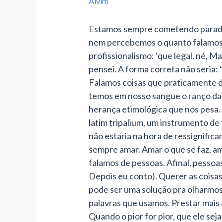
Alvim
Estamos sempre cometendo paradoxo
nem percebemos o quanto falamos pe
profissionalismo: ‘que legal, né, Ma
pensei. A forma correta não seria
Falamos coisas que praticamente d
temos em nosso sangue o ranço daqu
herança etimológica que nos pesa. 
latim tripalium, um instrumento de
não estaria na hora de ressignifica
sempre amar. Amar o que se faz, a
falamos de pessoas. Afinal, pessoas
Depois eu conto). Querer as coisa
pode ser uma solução pra olharmos 
palavras que usamos. Prestar mais 
Quando o pior for pior, que ele seja