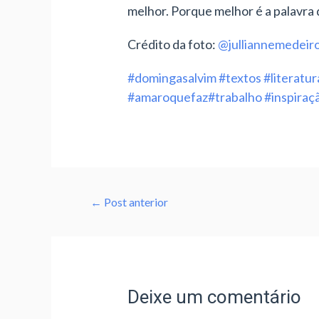
melhor. Porque melhor é a palavra 
Crédito da foto:
@julliannemedeir
#domingasalvim
#textos
#literatur
#amaroquefaz
#trabalho
#inspiraç
←
Post anterior
Deixe um comentário