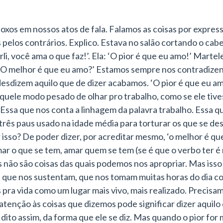
s em nossos atos de fala. Falamos as coisas por express
los contrários. Explico. Estava no salão cortando o cabelo
rli, você ama o que faz!’. Ela: ‘O pior é que eu amo!’ Martel
: ‘O melhor é que eu amo?’ Estamos sempre nos contradize
esdizem aquilo que de dizer acabamos. ‘O pior é que eu a
ele modo pesado de olhar pro trabalho, como se ele tives
Essa que nos conta a linhagem da palavra trabalho. Essa q
 três paus usado na idade média para torturar os que se de
r isso? De poder dizer, por acreditar mesmo, ‘o melhor é q
mar o que se tem, amar quem se tem (se é que o verbo ter
 não são coisas das quais podemos nos apropriar. Mas isso é
s que nos sustentam, que nos tomam muitas horas do dia 
pra vida como um lugar mais vivo, mais realizado. Precisam
atenção às coisas que dizemos pode significar dizer aqui
 dito assim, da forma que ele se diz. Mas quando o pior for 