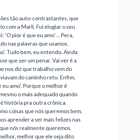
ões tão auto-contrastantes, que
 com a Marli. Fui elogiar o seu
ei: ‘O pior é que eu amo’… Pera,
ndo nas palavras que usamos.
mo’. Tudo bem, eu entendo. Ainda
se que ser um penar. Vai ver é a
ue nos diz que trabalho vem do
sviavam do caminho reto. Enfim,
ue eu amo’. Porque o melhor é
 é mesmo o mais adequado quando
 história pra outra crônica.
como coisas que nós queremos bem,
os aprender a ser mais felizes nas
lo que nós realmente queremos.
melhor, melhor que ele seja dito