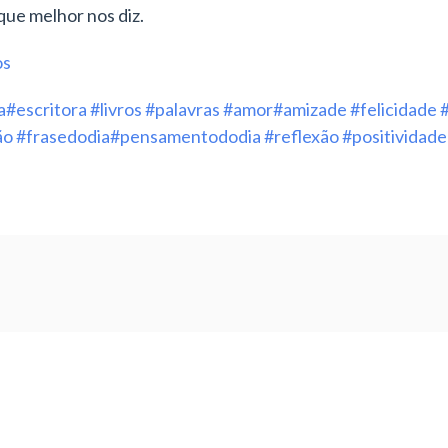
que melhor nos diz.
os
a
#escritora
#livros
#palavras
#amor
#amizade
#felicidade
ão
#frasedodia
#pensamentododia
#reflexão
#positividade