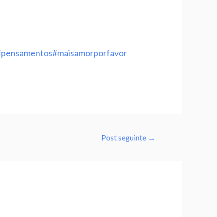
#pensamentos
#maisamorporfavor
Post seguinte
→