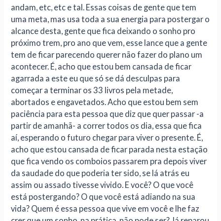
andam, etc, etc e tal. Essas coisas de gente que tem
uma meta, mas usa toda a sua energia para postergar o
alcance desta, gente que fica deixando o sonho pro
próximo trem, pro ano que vem, esse lance que a gente
tem de ficar parecendo querer não fazer do plano um
acontecer. É, acho que estou bem cansada de ficar
agarrada a este eu que só se dá desculpas para
começar a terminar os 33 livros pela metade,
abortados e engavetados. Acho que estou bem sem
paciência para esta pessoa que diz que quer passar -a
partir de amanhã- a correr todos os dia, essa que fica
aí, esperando o futuro chegar para viver o presente. É,
acho que estou cansada de ficar parada nesta estação
que fica vendo os comboios passarem pra depois viver
da saudade do que poderia ter sido, se lá atrás eu
assim ou assado tivesse vivido. E você? O que você
está postergando? O que você está adiando na sua
vida? Quem é essa pessoa que vive em você e lhe faz
crer que um sonho, na prática, não pode ser? Já reparou