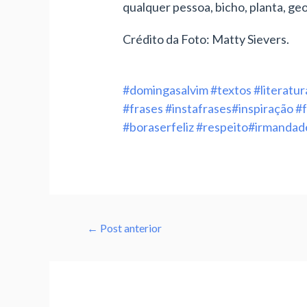
qualquer pessoa, bicho, planta, geo
Crédito da Foto: Matty Sievers.
#domingasalvim
#textos
#literatur
#frases
#instafrases
#inspiração
#f
#boraserfeliz
#respeito
#irmandad
←
Post anterior