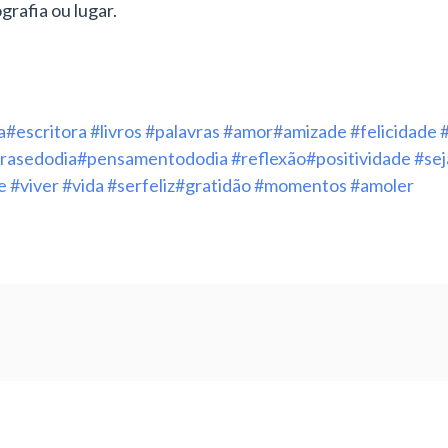
grafia ou lugar.
a
#escritora
#livros
#palavras
#amor
#amizade
#felicidade
rasedodia
#pensamentododia
#reflexão
#positividade
#sej
e
#viver
#vida
#serfeliz
#gratidão
#momentos
#amoler