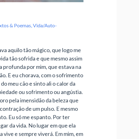
xtos & Poemas
,
Vida/Auto-
ava aquilo tão mágico, que logo me
vida tão sofrida e que mesmo assim
na profunda por mim, que estava na
ão. E eu chorava, com o sofrimento
o meu cão e sinto ali o calor da
 piedade ou sofrimento ou angústia.
oro pela imensidão da beleza que
 contração de um pulso. E mesmo
to. Eu só me espanto. Por ter
gar da vida. No lugar em que ela
da vive e sempre viverá. Em mim, em