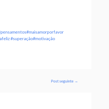
#pensamentos
#maisamorporfavor
afeliz
#superação
#motivação
Post seguinte
→