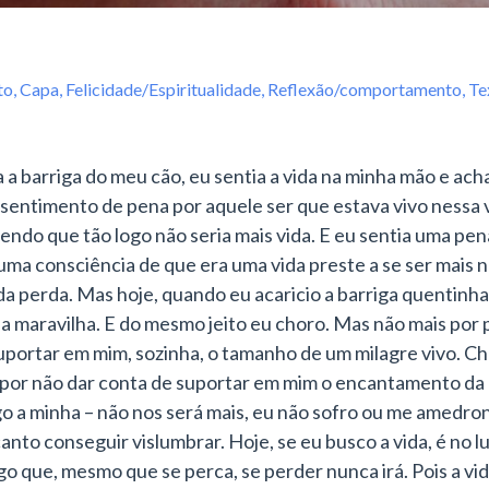
to
,
Capa
,
Felicidade/Espiritualidade
,
Reflexão/comportamento
,
Te
a barriga do meu cão, eu sentia a vida na minha mão e ach
sentimento de pena por aquele ser que estava vivo nessa 
endo que tão logo não seria mais vida. E eu sentia uma pe
ma consciência de que era uma vida preste a se ser mais n
 perda. Mas hoje, quando eu acaricio a barriga quentinha d
ua maravilha. E do mesmo jeito eu choro. Mas não mais por
uportar em mim, sozinha, o tamanho de um milagre vivo. Ch
 por não dar conta de suportar em mim o encantamento da
go a minha – não nos será mais, eu não sofro ou me amedron
to conseguir vislumbrar. Hoje, se eu busco a vida, é no lu
go que, mesmo que se perca, se perder nunca irá. Pois a vi