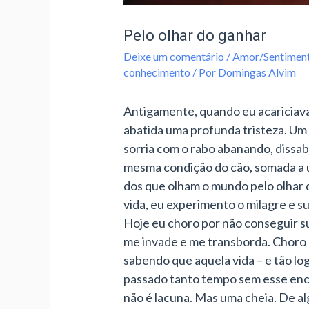
Pelo olhar do ganhar
Deixe um comentário
/
Amor/Sentimen
conhecimento
/ Por
Domingas Alvim
Antigamente, quando eu acariciava 
abatida uma profunda tristeza. Um 
sorria com o rabo abanando, dissab
mesma condição do cão, somada a u
dos que olham o mundo pelo olhar da
vida, eu experimento o milagre e s
Hoje eu choro por não conseguir s
me invade e me transborda. Choro
sabendo que aquela vida – e tão lo
passado tanto tempo sem esse encan
não é lacuna. Mas uma cheia. De al