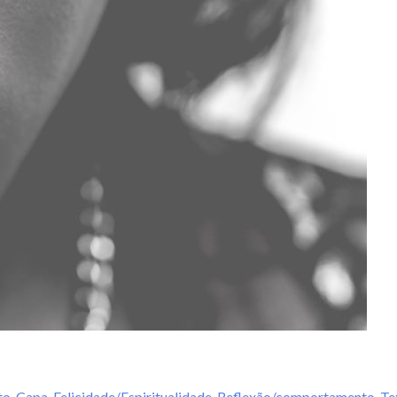
to
,
Capa
,
Felicidade/Espiritualidade
,
Reflexão/comportamento
,
Te