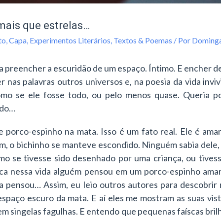
mais que estrelas…
to
,
Capa
,
Experimentos Literários
,
Textos & Poemas
/ Por
Dominga
a preencher a escuridão de um espaço. Íntimo. E encher de
nas palavras outros universos e, na poesia da vida invivi
mo se ele fosse todo, ou pelo menos quase. Queria po
ndo…
porco-espinho na mata. Isso é um fato real. Ele é ama
, o bichinho se manteve escondido. Ninguém sabia dele, e
mo se tivesse sido desenhado por uma criança, ou tive
ca nessa vida alguém pensou em um porco-espinho amar
 pensou… Assim, eu leio outros autores para descobrir
paço escuro da mata. E aí eles me mostram as suas vist
 em singelas fagulhas. E entendo que pequenas faíscas bril