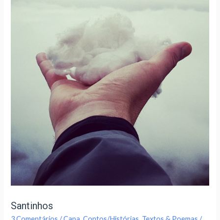
Santinhos
3 Comentários
/
Capa
,
Contos/Histórias
,
Textos & Poemas
/