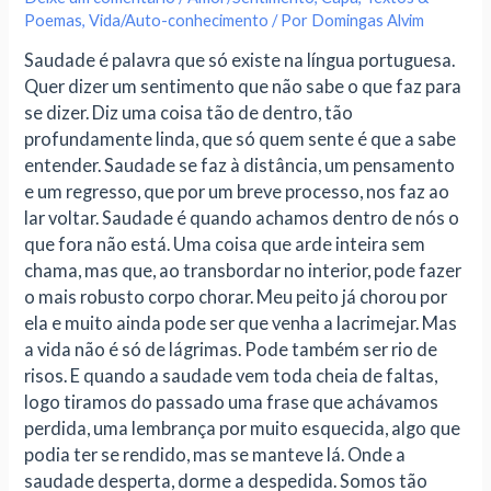
Poemas
,
Vida/Auto-conhecimento
/ Por
Domingas Alvim
Saudade é palavra que só existe na língua portuguesa.
Quer dizer um sentimento que não sabe o que faz para
se dizer. Diz uma coisa tão de dentro, tão
profundamente linda, que só quem sente é que a sabe
entender. Saudade se faz à distância, um pensamento
e um regresso, que por um breve processo, nos faz ao
lar voltar. Saudade é quando achamos dentro de nós o
que fora não está. Uma coisa que arde inteira sem
chama, mas que, ao transbordar no inter
ior, pode fazer
o mais robusto corpo chorar. Meu peito já chorou por
ela e muito ainda pode ser que venha a lacrimejar. Mas
a vida não é só de lágrimas. Pode também ser rio de
risos. E quando a saudade vem toda cheia de faltas,
logo tiramos do passado uma frase que achávamos
perdida, uma lembrança por muito esquecida, algo que
podia ter se rendido, mas se manteve lá. Onde a
saudade desperta, dorme a despedida. Somos tão