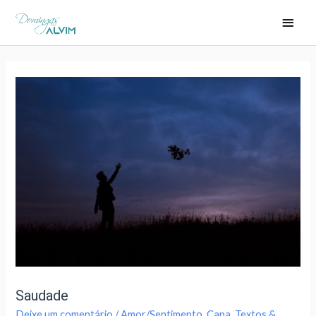
Saudade
Deixe um comentário
/
Amor/Sentimento
,
Capa
,
Textos &