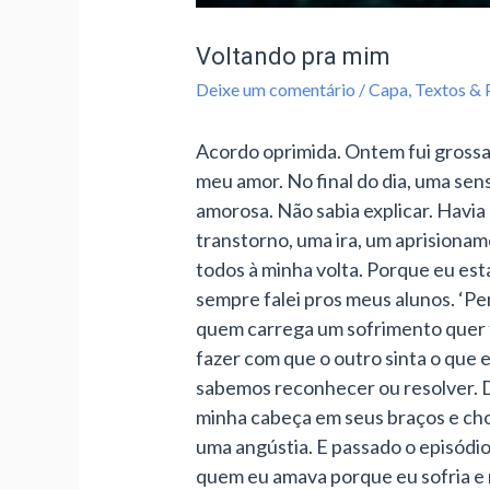
Voltando pra mim
Deixe um comentário
/
Capa
,
Textos &
Acordo oprimida. Ontem fui grossa 
meu amor. No final do dia, uma sen
amorosa. Não sabia explicar. Havi
transtorno, uma ira, um aprisionam
todos à minha volta. Porque eu est
sempre falei pros meus alunos. ‘Pe
quem carrega um sofrimento quer fa
fazer com que o outro sinta o que 
sabemos reconhecer ou resolver. D
minha cabeça em seus braços e cho
uma angústia. E passado o episódi
quem eu amava porque eu sofria e 