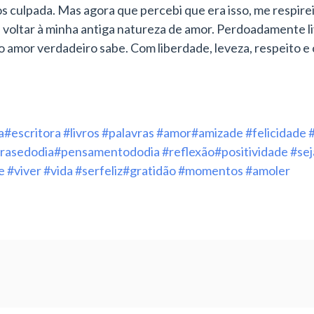
os culpada. Mas agora que percebi que era isso, me respir
i voltar à minha antiga natureza de amor. Perdoadamente liv
 o amor verdadeiro sabe. Com liberdade, leveza, respeito 
a
#escritora
#livros
#palavras
#amor
#amizade
#felicidade
rasedodia
#pensamentododia
#reflexão
#positividade
#sej
e
#viver
#vida
#serfeliz
#gratidão
#momentos
#amoler