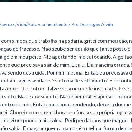
 Poemas
,
Vida/Auto-conhecimento
/ Por
Domingas Alvim
com a moça que trabalha na padaria, gritei com meu cão, nã
sação de fracasso. Não soube ser aquilo que tanto posso e
a algo em meu peito. Me apertando, me sufocando. Algo tã
ento que precisava sair de mim. E saiu. Da maneira errada
ava sendo destruída. Por mim mesma. Então eu precisava des
rcebam, agressividade é sintoma de sofrimento’. E reconhe
zer o outro sofrer. Talvez seja um modo insensato de se c
eu sinto. Não é consciente. Não é por mal. É apenas um mod
entro de nós. Então, me compreendendo, deixei a dor me 
rei. Chorei como quem chora pra fora a sua própria opres
o, me vi um pouco mais calma. Pedi perdão aos que magoe
não sabia. E magoar quem amamos é a melhor forma de nos