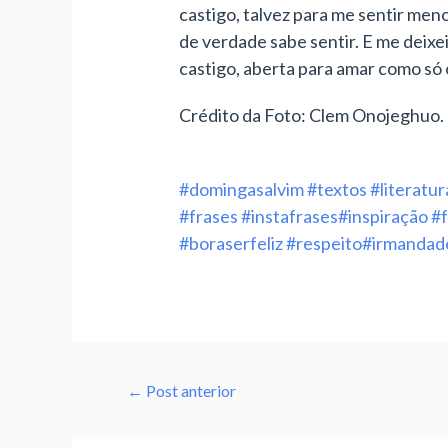
castigo, talvez para me sentir men
de verdade sabe sentir. E me deixe
castigo, aberta para amar como só
Crédito da Foto: Clem Onojeghuo.
#domingasalvim
#textos
#literatur
#frases
#instafrases
#inspiração
#f
#boraserfeliz
#respeito
#irmandad
←
Post anterior