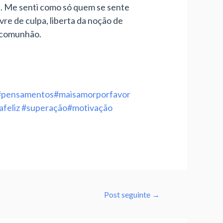
ei. Me senti como só quem se sente
re de culpa, liberta da noção de
e comunhão.
#pensamentos
#maisamorporfavor
afeliz
#superação
#motivação
Post seguinte
→