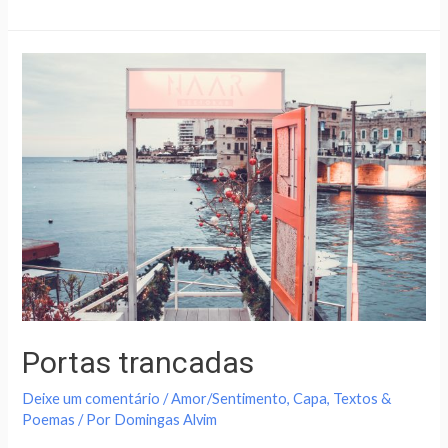
Portas trancadas
Deixe um comentário
/
Amor/Sentimento
,
Capa
,
Textos &
Poemas
/ Por
Domingas Alvim