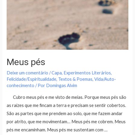
Meus pés
Deixe um comentário
/
Capa
,
Experimentos Literários
,
Felicidade/Espiritualidade
,
Textos & Poemas
,
Vida/Auto-
conhecimento
/ Por
Domingas Alvim
Cubro meus pés e me visto de meias. Porque meus pés são
as raízes que me fincam a terra e precisam se sentir cobertos.
São as partes que me prendem ao solo, que me fazem andar
por atrito, que me movimentam… Meus pés me cobrem. Meus
pés me encaminham. Meus pés me sustentam com …