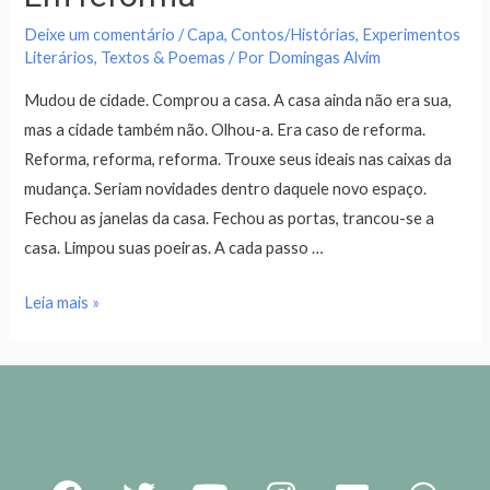
Deixe um comentário
/
Capa
,
Contos/Histórias
,
Experimentos
Literários
,
Textos & Poemas
/ Por
Domingas Alvim
Mudou de cidade. Comprou a casa. A casa ainda não era sua,
mas a cidade também não. Olhou-a. Era caso de reforma.
Reforma, reforma, reforma. Trouxe seus ideais nas caixas da
mudança. Seriam novidades dentro daquele novo espaço.
Fechou as janelas da casa. Fechou as portas, trancou-se a
casa. Limpou suas poeiras. A cada passo …
Leia mais »