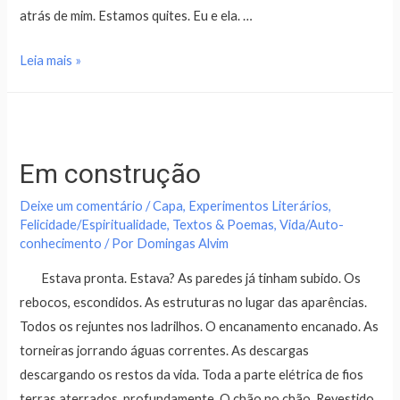
atrás de mim. Estamos quites. Eu e ela. …
Leia mais »
Em construção
Deixe um comentário
/
Capa
,
Experimentos Literários
,
Felicidade/Espiritualidade
,
Textos & Poemas
,
Vida/Auto-
conhecimento
/ Por
Domingas Alvim
Estava pronta. Estava? As paredes já tinham subido. Os
rebocos, escondidos. As estruturas no lugar das aparências.
Todos os rejuntes nos ladrilhos. O encanamento encanado. As
torneiras jorrando águas correntes. As descargas
descargando os restos da vida. Toda a parte elétrica de fios
terras aterrados, profundamente. O chão no chão. Revestido