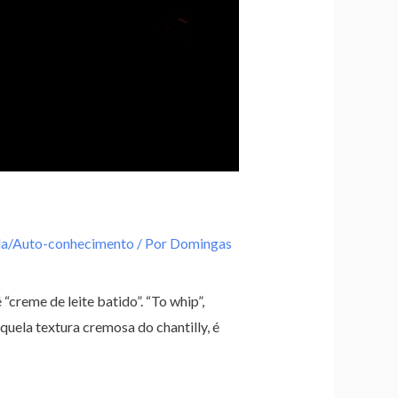
da/Auto-conhecimento
/ Por
Domingas
“creme de leite batido”. “To whip”,
quela textura cremosa do chantilly, é