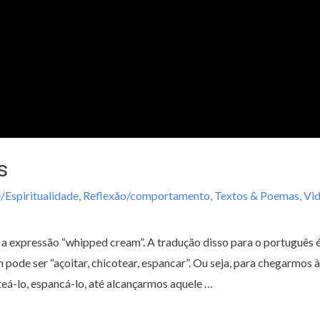
s
/Espiritualidade
,
Reflexão/comportamento
,
Textos & Poemas
,
Vi
se a expressão “whipped cream”. A tradução disso para o português é 
pode ser “açoitar, chicotear, espancar”. Ou seja, para chegarmos à
teá-lo, espancá-lo, até alcançarmos aquele …