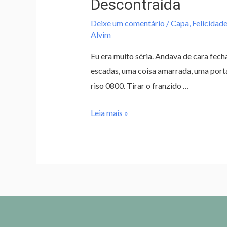
Descontraída
Deixe um comentário
/
Capa
,
Felicidade
Alvim
Eu era muito séria. Andava de cara fec
escadas, uma coisa amarrada, uma porta
riso 0800. Tirar o franzido …
Leia mais »