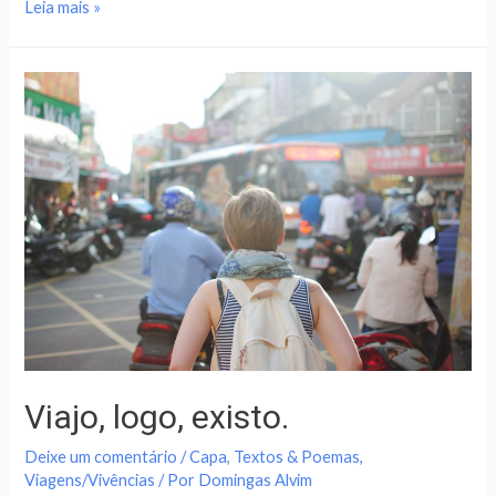
Leia mais »
Viajo, logo, existo.
Deixe um comentário
/
Capa
,
Textos & Poemas
,
Viagens/Vivências
/ Por
Domingas Alvim