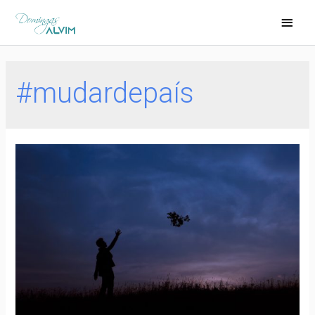
#mudardepaís