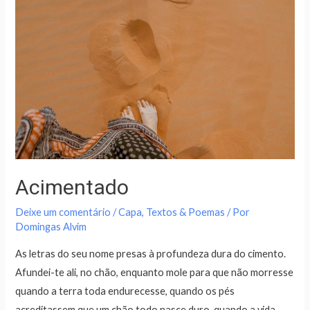
Acimentado
Deixe um comentário
/
Capa
,
Textos & Poemas
/ Por
Domingas Alvim
As letras do seu nome presas à profundeza dura do cimento.
Afundei-te ali, no chão, enquanto mole para que não morresse
quando a terra toda endurecesse, quando os pés
acreditassem que um chão todo nasce duro, quando a vida