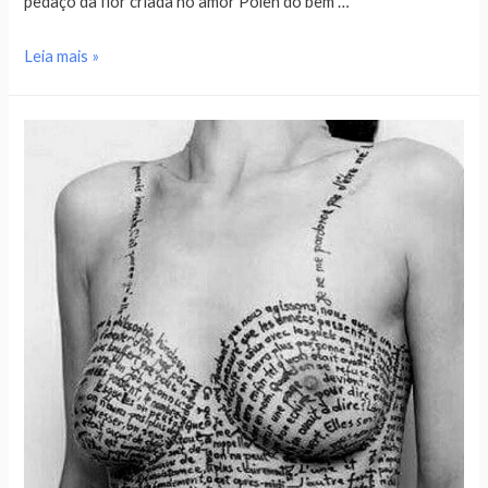
pedaço da flor criada no amor Pólen do bem …
Leia mais »