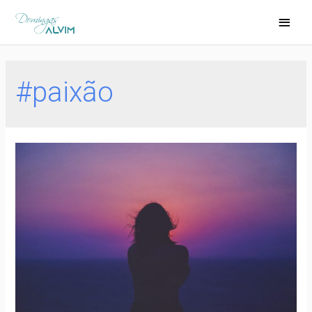
#paixão