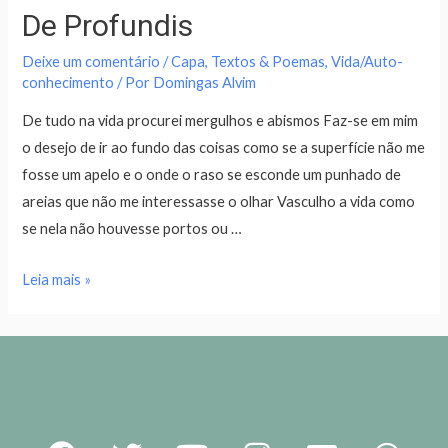
De Profundis
Deixe um comentário
/
Capa
,
Textos & Poemas
,
Vida/Auto-
conhecimento
/ Por
Domingas Alvim
De tudo na vida procurei mergulhos e abismos Faz-se em mim
o desejo de ir ao fundo das coisas como se a superfície não me
fosse um apelo e o onde o raso se esconde um punhado de
areias que não me interessasse o olhar Vasculho a vida como
se nela não houvesse portos ou …
Leia mais »