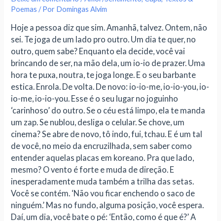
Poemas
/ Por
Domingas Alvim
Hoje a pessoa diz que sim. Amanhã, talvez. Ontem, não
sei. Te joga de um lado pro outro. Um dia te quer, no
outro, quem sabe? Enquanto ela decide, você vai
brincando de ser, na mão dela, um io-io de prazer. Uma
hora te puxa, noutra, te joga longe. E o seu barbante
estica. Enrola. De volta. De novo: io-io-me, io-io-you, io-
io-me, io-io-you. Esse é o seu lugar no joguinho
‘carinhoso’ do outro. Se o céu está limpo, ela te manda
um zap. Se nublou, desliga o celular. Se chove, um
cinema? Se abre de novo, tô indo, fui, tchau. E é um tal
de você, no meio da encruzilhada, sem saber como
entender aquelas placas em koreano. Pra que lado,
mesmo? O vento é forte e muda de direção. E
inesperadamente muda também a trilha das setas.
Você se contém. ‘Não vou ficar enchendo o saco de
ninguém.’ Mas no fundo, alguma posição, você espera.
Daí, um dia, você bate o pé: ‘Então, como é que é?’ A