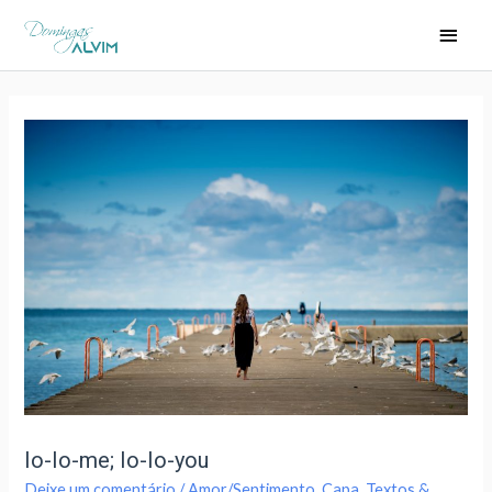
Io-Io-me; Io-Io-you
Deixe um comentário
/
Amor/Sentimento
,
Capa
,
Textos &