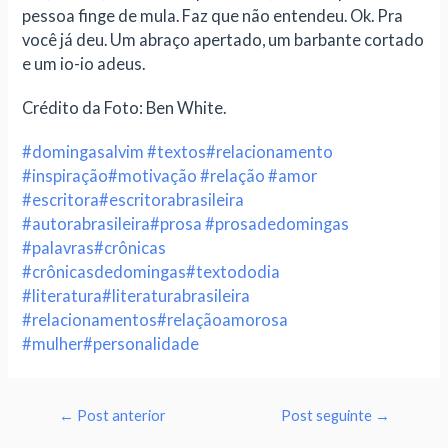
pessoa finge de mula. Faz que não entendeu. Ok. Pra
você já deu. Um abraço apertado, um barbante cortado
e um io-io adeus.
Crédito da Foto: Ben White.
#domingasalvim
#textos
#relacionamento
#inspiração
#motivação
#relação
#amor
#escritora
#escritorabrasileira
#autorabrasileira
#prosa
#prosadedomingas
#palavras
#crônicas
#crônicasdedomingas
#textododia
#literatura
#literaturabrasileira
#relacionamentos
#relaçãoamorosa
#mulher
#personalidade
←
Post anterior
Post seguinte
→