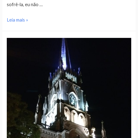
sofrê-la, eu não …
Leia mais »