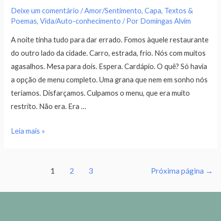
Deixe um comentário
/
Amor/Sentimento
,
Capa
,
Textos &
Poemas
,
Vida/Auto-conhecimento
/ Por
Domingas Alvim
A noite tinha tudo para dar errado. Fomos àquele restaurante
do outro lado da cidade. Carro, estrada, frio. Nós com muitos
agasalhos. Mesa para dois. Espera. Cardápio. O quê? Só havia
a opção de menu completo. Uma grana que nem em sonho nós
teríamos. Disfarçamos. Culpamos o menu, que era muito
restrito. Não era. Era …
Leia mais »
1
2
3
Próxima página
→