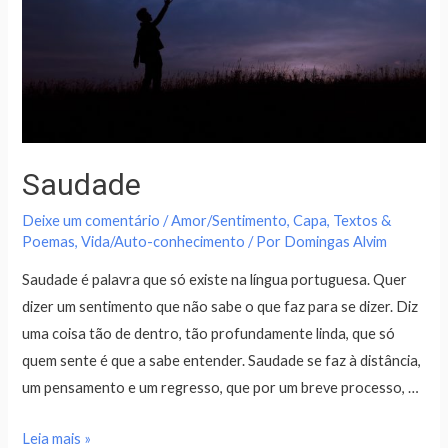
Saudade
Deixe um comentário
/
Amor/Sentimento
,
Capa
,
Textos &
Poemas
,
Vida/Auto-conhecimento
/ Por
Domingas Alvim
Saudade é palavra que só existe na língua portuguesa. Quer
dizer um sentimento que não sabe o que faz para se dizer. Diz
uma coisa tão de dentro, tão profundamente linda, que só
quem sente é que a sabe entender. Saudade se faz à distância,
um pensamento e um regresso, que por um breve processo, …
Leia mais »