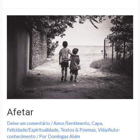
Afetar
Deixe um comentário
/
Amor/Sentimento
,
Capa
,
Felicidade/Espiritualidade
,
Textos & Poemas
,
Vida/Auto-
conhecimento
/ Por
Domingas Alvim