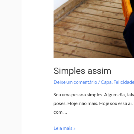
Simples assim
Deixe um comentário
/
Capa
,
Felicidade
Sou uma pessoa simples. Algum dia, tal
poses. Hoje, não mais. Hoje sou essa a
com …
Leia mais »