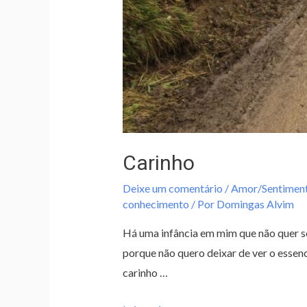
Carinho
Deixe um comentário
/
Amor/Sentimen
conhecimento
/ Por
Domingas Alvim
Há uma infância em mim que não quer se
porque não quero deixar de ver o essen
carinho …