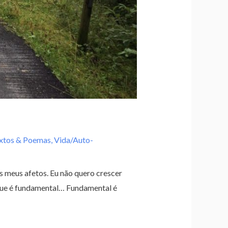
xtos & Poemas
,
Vida/Auto-
s meus afetos. Eu não quero crescer
 que é fundamental… Fundamental é