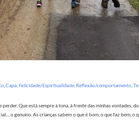
to
,
Capa
,
Felicidade/Espiritualidade
,
Reflexão/comportamento
,
Te
 perder. Que está sempre à tona, à frente das minhas vontades, do
cial… o genuíno. As crianças sabem o que é bom, o que faz bem, o