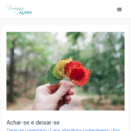
Achar-se e deixar-se
Deixe um comentário
/
Capa
,
Vida/Auto-conhecimento
/ Por