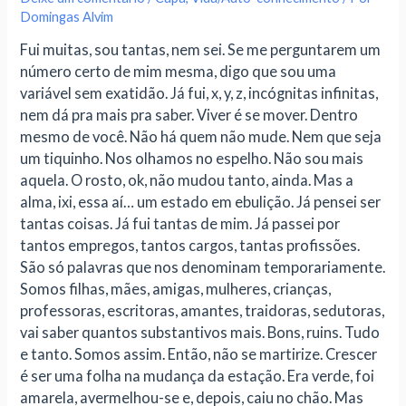
Domingas Alvim
Fui muitas, sou tantas, nem sei. Se me perguntarem um
número certo de mim mesma, digo que sou uma
variável sem exatidão. Já fui, x, y, z, incógnitas infinitas,
nem dá pra mais pra saber. Viver é se mover. Dentro
mesmo de você. Não há quem não mude. Nem que seja
um tiquinho. Nos olhamos no espelho. Não sou mais
aquela. O rosto, ok, não mudou tanto, ainda. Mas a
alma, ixi, essa aí… um estado em ebulição. Já pensei ser
tantas coisas. Já fui tantas de mim. Já passei por
tantos empregos, tantos cargos, tantas profissões.
São só palavras que nos denominam temporariamente.
Somos filhas, mães, amigas, mulheres, crianças,
professoras, escritoras, amantes, traidoras, sedutoras,
vai saber quantos substantivos mais. Bons, ruins. Tudo
e tanto. Somos assim. Então, não se martirize. Crescer
é ser uma folha na mudança da estação. Era verde, foi
amarela, avermelhou-se e, depois, caiu no chão. Mas