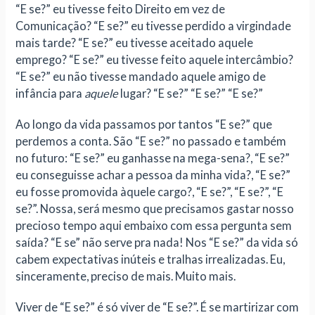
“E se?” eu tivesse feito Direito em vez de
Comunicação? “E se?” eu tivesse perdido a virgindade
mais tarde? “E se?” eu tivesse aceitado aquele
emprego? “E se?” eu tivesse feito aquele intercâmbio?
“E se?” eu não tivesse mandado aquele amigo de
infância para
aquele
lugar? “E se?” “E se?” “E se?”
Ao longo da vida passamos por tantos “E se?” que
perdemos a conta. São “E se?” no passado e também
no futuro: “E se?” eu ganhasse na mega-sena?, “E se?”
eu conseguisse achar a pessoa da minha vida?, “E se?”
eu fosse promovida àquele cargo?, “E se?”, “E se?”, “E
se?”. Nossa, será mesmo que precisamos gastar nosso
precioso tempo aqui embaixo com essa pergunta sem
saída? “E se” não serve pra nada! Nos “E se?” da vida só
cabem expectativas inúteis e tralhas irrealizadas. Eu,
sinceramente, preciso de mais. Muito mais.
Viver de “E se?” é só viver de “E se?”. É se martirizar com