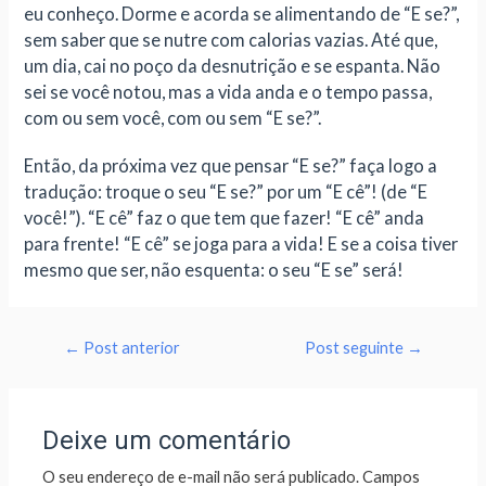
eu conheço. Dorme e acorda se alimentando de “E se?”,
sem saber que se nutre com calorias vazias. Até que,
um dia, cai no poço da desnutrição e se espanta. Não
sei se você notou, mas a vida anda e o tempo passa,
com ou sem você, com ou sem “E se?”.
Então, da próxima vez que pensar “E se?” faça logo a
tradução: troque o seu “E se?” por um “E cê”! (de “E
você!”). “E cê” faz o que tem que fazer! “E cê” anda
para frente! “E cê” se joga para a vida! E se a coisa tiver
mesmo que ser, não esquenta: o seu “E se” será!
←
Post anterior
Post seguinte
→
Deixe um comentário
O seu endereço de e-mail não será publicado.
Campos