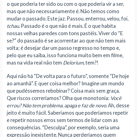
o que poderia ter sido ou com o que poderia vir a ser,
mas que não necessariamente é. Não temos como
mudar o passado. Este jaz. Passou, enterrou, velou, foi
,
tchau
. Passado é o que não é mais. É o que habita
nossas velhas paredes com tons pastéis. Viver do “E
se?” do passado é se acorrentar ao que não tem mais
volta; é desejar dar um passo regresso no tempo e,
pelo que eu saiba, isso funciona muito bem em filme,
mas na vida real não tem
Delorium
, tem?!
Aqui não há “De volta para o futuro”, somente “De hoje
ao amanhã”. E quer coisa melhor? Imagine um mundo
que pudéssemos rebobinar? Coisa mais sem graça.
Que riscos correríamos? Olha que monotonia:
Você
errou? Não tem problema, apaga e faz de novo.
Ah, desse
jeito é muito fácil. Saberíamos que poderíamos repetir
e repetir nossos erros sem termos de lidar com as
consequências. “Desculpa”, por exemplo, seria uma
expressão inexistente. Nunca perderíamos quem