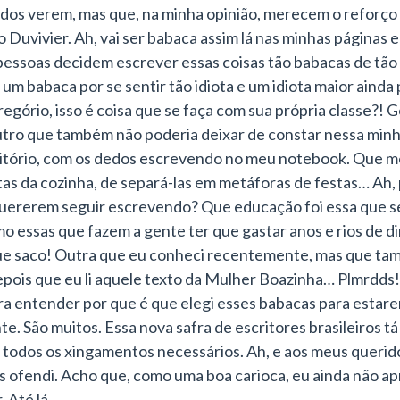
odos verem, mas que, na minha opinião, merecem o reforço 
o Duvivier. Ah, vai ser babaca assim lá nas minhas páginas
pessoas decidem escrever essas coisas tão babacas de tão 
, um babaca por se sentir tão idiota e um idiota maior ainda
regório, isso é coisa que se faça com sua própria classe?! G
tro que também não poderia deixar de constar nessa minha l
critório, com os dedos escrevendo no meu notebook. Que m
s da cozinha, de separá-las em metáforas de festas… Ah, pa
uererem seguir escrevendo? Que educação foi essa que se
mo essas que fazem a gente ter que gastar anos e rios de d
ue saco! Outra que eu conheci recentemente, mas que ta
Depois que eu li aquele texto da Mulher Boazinha… Plmrdds! 
pra entender por que é que elegi esses babacas para esta
te. São muitos. Essa nova safra de escritores brasileiros t
a todos os xingamentos necessários. Ah, e aos meus querid
os ofendi. Acho que, como uma boa carioca, eu ainda não 
 Até lá.