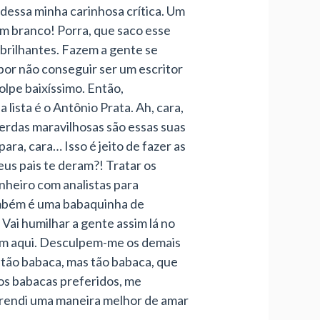
dessa minha carinhosa crítica. Um
 em branco! Porra, que saco esse
brilhantes. Fazem a gente se
 por não conseguir ser um escritor
olpe baixíssimo. Então,
ista é o Antônio Prata. Ah, cara,
erdas maravilhosas são essas suas
ra, cara… Isso é jeito de fazer as
us pais te deram?! Tratar os
inheiro com analistas para
mbém é uma babaquinha de
Vai humilhar a gente assim lá no
rem aqui. Desculpem-me os demais
á tão babaca, mas tão babaca, que
os babacas preferidos, me
aprendi uma maneira melhor de amar