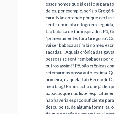
esses nomes que já estão aí para t
deles, por exemplo, seria o Gregóri
cara. Não entendo por que certas 
sentir um idiota e, logo em seguida
tão babaca de tão inspirador. Pô, G
“primeiramente, fora Gregório”. Ou
vai ser babaca assim lá no meu es
sacadas… Aquela crônica das gaveta
pessoas se sentirem babacas por q
outros assim?! Pô, são crônicas co
retomarmos nossa auto-estima. Q
primeira, é aquela Tati Bernardi. 
meu blog! Enfim, acho que já deu 
babacas que não listei explicitamen
não haveria espaço suficiente par
desculpe se, de alguma forma, eu 
do que a partir de um amável xingar.