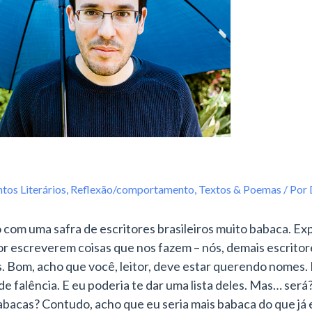
tos Literários
,
Reflexão/comportamento
,
Textos & Poemas
/ Por
 com uma safra de escritores brasileiros muito babaca. Exp
r escreverem coisas que nos fazem – nós, demais escritor
. Bom, acho que você, leitor, deve estar querendo nomes.
e falência. E eu poderia te dar uma
lista deles. Mas… será
 babacas? Contudo, acho que eu seria mais babaca do que já