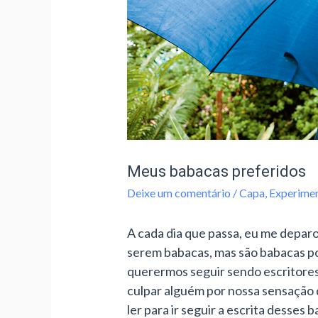
Meus babacas preferidos
Deixe um comentário
/
Capa
,
Experimen
A cada dia que passa, eu me deparo
serem babacas, mas são babacas po
querermos seguir sendo escritores
culpar alguém por nossa sensação d
ler para ir seguir a escrita desses