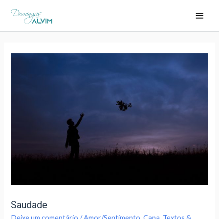
Saudade
Deixe um comentário
/
Amor/Sentimento
,
Capa
,
Textos &