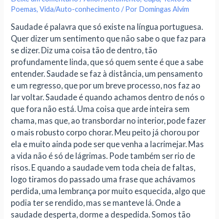
Poemas
,
Vida/Auto-conhecimento
/ Por
Domingas Alvim
Saudade é palavra que só existe na língua portuguesa.
Quer dizer um sentimento que não sabe o que faz para
se dizer. Diz uma coisa tão de dentro, tão
profundamente linda, que só quem sente é que a sabe
entender. Saudade se faz à distância, um pensamento
e um regresso, que por um breve processo, nos faz ao
lar voltar. Saudade é quando achamos dentro de nós o
que fora não está. Uma coisa que arde inteira sem
chama, mas que, ao transbordar no inter
ior, pode fazer
o mais robusto corpo chorar. Meu peito já chorou por
ela e muito ainda pode ser que venha a lacrimejar. Mas
a vida não é só de lágrimas. Pode também ser rio de
risos. E quando a saudade vem toda cheia de faltas,
logo tiramos do passado uma frase que achávamos
perdida, uma lembrança por muito esquecida, algo que
podia ter se rendido, mas se manteve lá. Onde a
saudade desperta, dorme a despedida. Somos tão