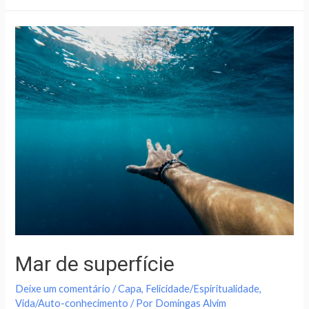
Mar de superfície
Deixe um comentário
/
Capa
,
Felicidade/Espiritualidade
,
Vida/Auto-conhecimento
/ Por
Domingas Alvim