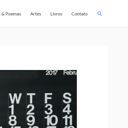
s & Poemas
Artes
Livros
Contato