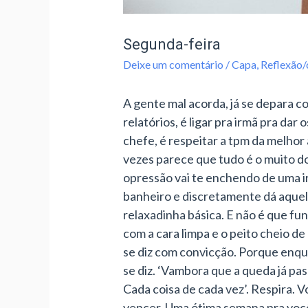
Segunda-feira
Deixe um comentário
/
Capa
,
Reflexão
A gente mal acorda, já se depara c
relatórios, é ligar pra irmã pra da
chefe, é respeitar a tpm da melhor 
vezes parece que tudo é o muito do
opressão vai te enchendo de uma ir
banheiro e discretamente dá aquela
relaxadinha básica. E não é que fun
com a cara limpa e o peito cheio d
se diz com convicção. Porque enqua
se diz. ‘Vambora que a queda já pas
Cada coisa de cada vez’. Respira. 
vencer. Uma ótima semana pra voc