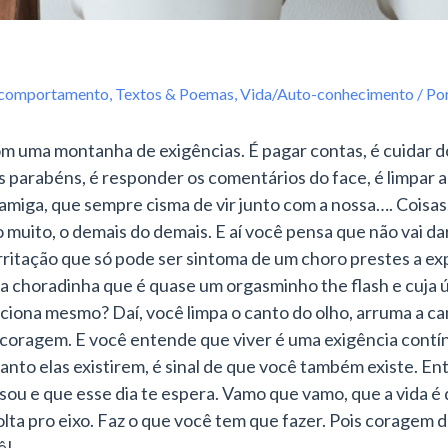
/comportamento
,
Textos & Poemas
,
Vida/Auto-conhecimento
/ Po
om uma montanha de exigências. É pagar contas, é cuidar d
r os parabéns, é responder os comentários do face, é limpar
amiga, que sempre cisma de vir junto com a nossa…. Coisas,
 muito, o demais do demais. E a
í você pensa que não vai d
ritação que só pode ser sintoma de um choro prestes a expl
 choradinha que é quase um orgasminho the flash e cuja ú
ciona mesmo? Daí, você limpa o canto do olho, arruma a cami
e coragem. E você entende que viver é uma exigência contí
nto elas existirem, é sinal de que você também existe. En
sou e que esse dia te espera. Vamo que vamo, que a vida é 
Volta pro eixo. Faz o que você tem que fazer. Pois coragem
ê!