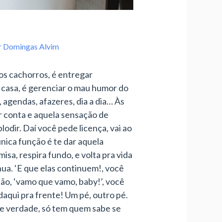
r
Domingas Alvim
os cachorros, é entregar
 a casa, é gerenciar o mau humor do
 agendas, afazeres, dia a dia… Às
ar conta e aquela sensação de
odir. Daí você pede licença, vai ao
nica função é te dar aquela
sa, respira fundo, e volta pra vida
nua. ‘E que elas continuem!, você
tão, ‘vamo que vamo, baby!’, você
daqui pra frente! Um pé, outro pé.
 de verdade, só tem quem sabe se