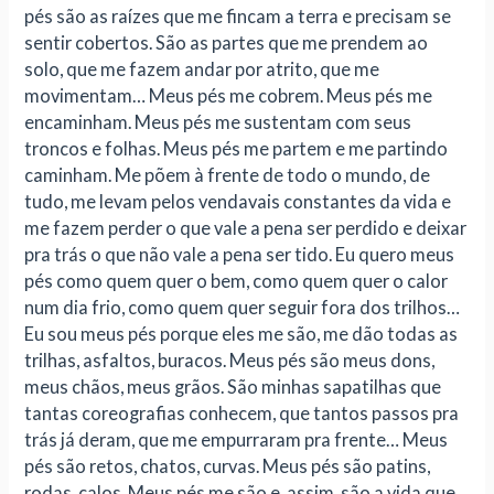
pés são as raízes que me fincam a terra e precisam se
sentir cobertos. São as partes que me prendem ao
solo, que me fazem andar por atrito, que me
movimentam… Meus pés me cobrem. Meus pés me
encaminham. Meus pés me sustentam com seus
troncos e folhas. Meus pés me partem e me partindo
caminham. Me põem à frente de todo o mundo, de
tudo, me levam pelos vendavais constantes da vida e
me fazem perder o que vale a pena ser perdido e deixar
pra trás o que não vale a pena ser tido. Eu quero meus
pés como quem quer o bem, como quem quer o calor
num dia frio, como quem quer seguir fora dos trilhos…
Eu sou meus pés porque eles me são, me dão todas as
trilhas, asfaltos, buracos. Meus pés são meus dons,
meus chãos, meus grãos. São minhas sapatilhas que
tantas coreografias conhecem, que tantos passos pra
trás já deram, que me empurraram pra frente… Meus
pés são retos, chatos, curvas. Meus pés são patins,
rodas, calos. Meus pés me são e, assim, são a vida que