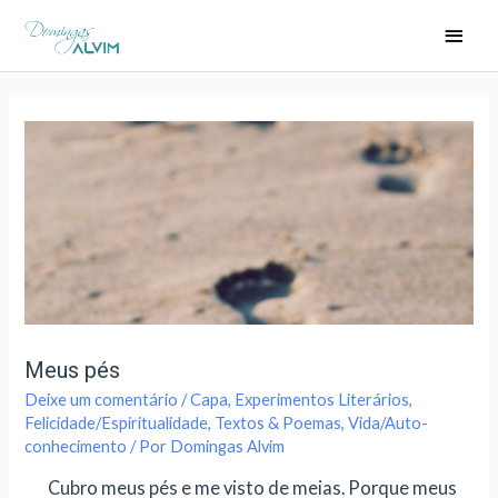
Meus pés
Deixe um comentário
/
Capa
,
Experimentos Literários
,
Felicidade/Espiritualidade
,
Textos & Poemas
,
Vida/Auto-
conhecimento
/ Por
Domingas Alvim
Cubro meus pés e me visto de meias. Porque meus